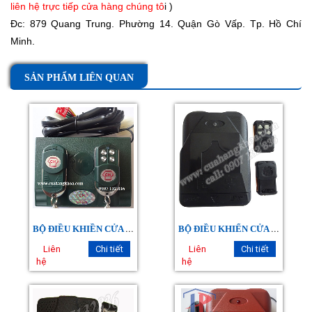
liên hệ trực tiếp cửa hàng chúng tô
i )
Đc: 879 Quang Trung. Phường 14. Quận Gò Vấp. Tp. Hồ Chí
Minh.
SẢN PHẨM LIÊN QUAN
B
Ộ ĐIỀU KHIỀN CỬA CUỐN CH
B
Ộ ĐIỀU KHIỂN CỬA CUỐN YH 1B2
Liên
Chi tiết
Liên
Chi tiết
hệ
hệ