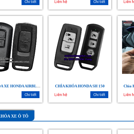
Chi tiết
Liên hệ
Chi tiết
Liên 
C
HÌA KHÓA XE HONDA AIRBLADE
CHÌA KHÓA HONDA SH 150
Chìa 
Chi tiết
Liên hệ
Chi tiết
Liên 
KHÓA XE Ô TÔ