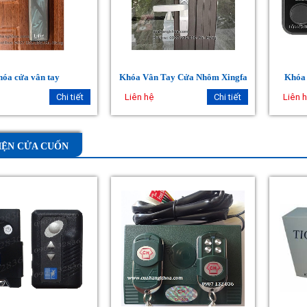
óa cửa vân tay
Khóa Vân Tay Cửa Nhôm Xingfa
Khóa
Chi tiết
Liên hệ
Chi tiết
Liên 
IỆN CỬA CUỐN