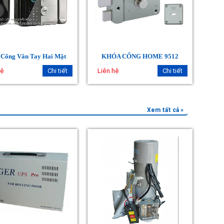
 Cổng Vân Tay Hai Mặt
KHÓA CỔNG HOME 9512
hệ
Chi tiết
Liên hệ
Chi tiết
Xem tất cả »