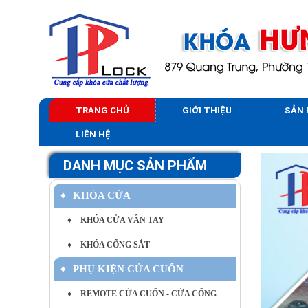
TRANG CHỦ
GIỚI THIỆU
SẢN
LIÊN HỆ
DANH MỤC SẢN PHẨM
♦
KHÓA CỬA
♦
KHÓA CỬA VÂN TAY
♦
KHÓA CỔNG SẮT
♦
PHỤ KIỆN CỬA CUỐN
♦
REMOTE CỬA CUỐN - CỬA CỔNG