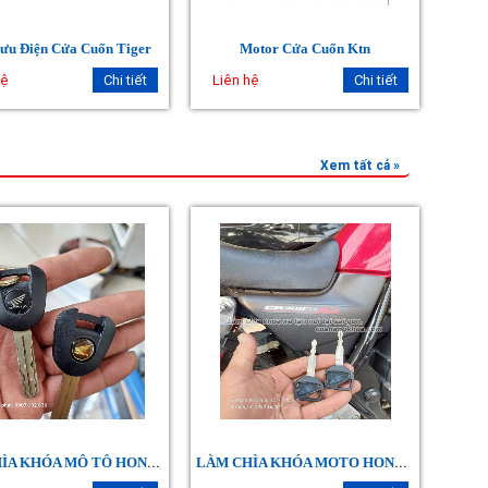
ưu Điện Cửa Cuốn Tiger
Motor Cửa Cuốn Ktn
hệ
Chi tiết
Liên hệ
Chi tiết
Xem tất cả »
L
ÀM CHÌA KHÓA MÔ TÔ HONDA CBR
L
ÀM CHÌA KHÓA MOTO HONDA CB400