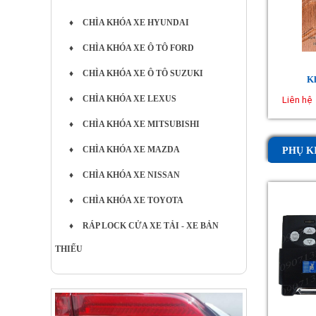
♦
CHÌA KHÓA XE HYUNDAI
♦
CHÌA KHÓA XE Ô TÔ FORD
♦
CHÌA KHÓA XE Ô TÔ SUZUKI
Kh
Liên hệ
♦
CHÌA KHÓA XE LEXUS
♦
CHÌA KHÓA XE MITSUBISHI
♦
CHÌA KHÓA XE MAZDA
PHỤ K
♦
CHÌA KHÓA XE NISSAN
♦
CHÌA KHÓA XE TOYOTA
♦
RÁP LOCK CỬA XE TẢI - XE BẢN
THIẾU