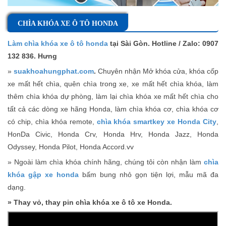
CHÌA KHÓA XE Ô TÔ HONDA
Làm chìa khóa xe ô tô honda
tại Sài Gòn. Hotline / Zalo: 0907
132 836. Hưng
»
suakhoahungphat.com
.
Chuyên nhận Mở khóa cửa, khóa cốp
xe mất hết chìa, quên chìa trong xe, xe mất hết chìa khóa, làm
thêm chìa khóa dự phòng, làm lại chìa khóa xe mất hết chìa cho
tất cả các dòng xe hãng Honda, làm chìa khóa cơ, chìa khóa cơ
có chip, chìa khóa remote,
chìa khóa smartkey xe Honda City
,
HonDa Civic, Honda Crv, Honda Hrv, Honda Jazz, Honda
Odyssey, Honda Pilot, Honda Accord.vv
» Ngoài làm chìa khóa chính hãng, chúng tôi còn nhận làm
chìa
khóa gập xe honda
bấm bung nhỏ gọn tiện lợi, mẫu mã đa
dạng.
» Thay vỏ, thay pin chìa khóa xe ô tô xe Honda.