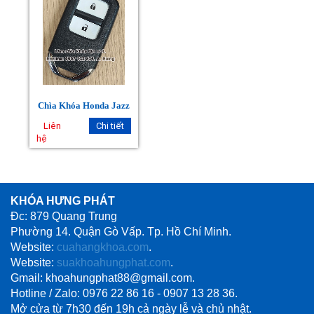
Chìa Khóa Honda Jazz
Liên
Chi tiết
hệ
KHÓA HƯNG PHÁT
Đc: 879 Quang Trung
Phường 14. Quận Gò Vấp. Tp. Hồ Chí Minh.
Website:
cuahangkhoa.com
.
Website:
suakhoahungphat.com
.
Gmail: khoahungphat88@gmail.com.
Hotline / Zalo: 0976 22 86 16 - 0907 13 28 36.
Mở cửa từ 7h30 đến 19h cả ngày lễ và chủ nhật.