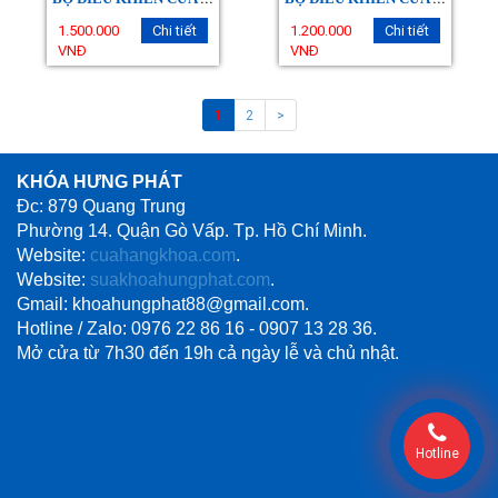
1.500.000
Chi tiết
1.200.000
Chi tiết
VNĐ
VNĐ
1
2
>
KHÓA HƯNG PHÁT
Đc: 879 Quang Trung
Phường 14. Quận Gò Vấp. Tp. Hồ Chí Minh.
Website:
cuahangkhoa.com
.
Website:
suakhoahungphat.com
.
Gmail: khoahungphat88@gmail.com.
Hotline / Zalo: 0976 22 86 16 - 0907 13 28 36.
Mở cửa từ 7h30 đến 19h cả ngày lễ và chủ nhật.
Hotline