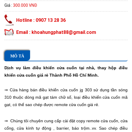
Giá :
300.000 VNĐ
Hotline : 0907 13 28 36
Email : khoahungphat88@gmail.com
MÔ TẢ
Dịch vụ
làm điều khiển cửa cuốn tại nhà
, thay hộp điều
khiển cửa cuốn giá rẻ Thành Phố Hồ Chí Minh.
⇒ Cửa hàng bán
điều khiển cửa cuốn jg 303
sử dụng tần sóng
310 thuộc dòng mã gạt tám chữ số, loại
điều khiển cửa cuốn mã
gạt
, có thể sao chép được remote cửa cuốn giá rẻ.
⇒ Chúng tôi chuyên cung cấp cài đặt
copy remote cửa cuốn
, cửa
cổng, cửa kính tự động , barrier, báo trộm..vv.
Sao chép điều