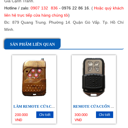
Giá Cạnh Tranh.
Hotline / zalo:
0907 132 836
- 0976 22 86 16.
(
Hoặc quý khách
liên hệ trực tiếp cửa hàng chúng tôi
)
Đc: 879 Quang Trung. Phường 14. Quận Gò Vấp. Tp. Hồ Chí
Minh.
SẢN PHẨM LIÊN QUAN
L
ÀM REMOTE CỬA CUỐN GIÁ RẺ
R
EMOTE CỬA CUỐN HG
200.000
Chi tiết
300.000
Chi tiết
VNĐ
VNĐ