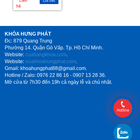
Liên
Chi tiết
hệ
KHÓA HƯNG PHÁT
Đc: 879 Quang Trung
Phường 14. Quận Gò Vấp. Tp. Hồ Chí Minh.
Website:
cuahangkhoa.com
.
Website:
suakhoahungphat.com
.
Gmail: khoahungphat88@gmail.com.
Hotline / Zalo: 0976 22 86 16 - 0907 13 28 36.
Mở cửa từ 7h30 đến 19h cả ngày lễ và chủ nhật.
Hotline