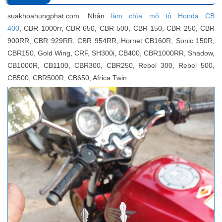
suakhoahungphat.com. Nhận
làm chìa mô tô Honda
CB
400
,
CBR 1000rr, CBR 650, CBR 500, CBR 150, CBR 250, CBR
900RR, CBR 929RR, CBR 954RR, Hornet CB160R, Sonic 150R,
CBR150, Gold Wing, CRF, SH300i, CB400, CBR1000RR, Shadow,
CB1000R, CB1100, CBR300, CBR250, Rebel 300, Rebel 500,
CB500, CBR500R, CB650, Africa Twin...