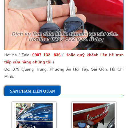
Hotline / Zalo:
0907 132 836
(
Hoặc quý khách liên hệ trực
tiếp cửa hàng chúng tôi
)
Đc: 879 Quang Trung. Phường An Hội Tây. Sài Gòn. Hồ Chí
Minh.
SẢN PHẨM LIÊN QUAN