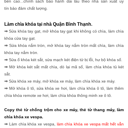
bền cao...chính sách bảo hành dài lâu theo nhà sản xuất uy
tín bảo đảm chất lượng.
Làm chìa khóa tại nhà Quận Bình Thạnh.
⇒
Sửa khóa tay gạt, mở khóa tay gạt khi không có chìa, làm chìa
khóa cửa tay gạt.
⇒
Sửa khóa nắm tròn, mở khóa tay nắm tròn mất chìa, làm chìa
khóa tay nắm tròn.
⇒
Sửa ổ khóa két sắt, sửa mạch két điện tử bị lỗi, hư bộ khóa số.
⇒
Mở khóa két sắt mất chìa, dò lại mã số, làm chìa khóa tủ két
sắt.
⇒
Sửa khóa xe máy, mở khóa xe máy, làm chìa khóa xe máy.
⇒
Mở khóa ô tô, sửa khóa xe hơi, làm chìa khóa ô tô, làm thêm
chìa khóa remote xe hơi, làm chìa khóa thông minh xe ô tô.
Copy thẻ từ chống trộm cho xe máy, thẻ từ thang máy,
làm
chìa khóa xe vespa
.
⇒
Làm chìa khóa xe vespa,
làm chìa khóa xe vespa mất hết vẫn