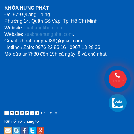
KHÓA HƯNG PHÁT
Đc: 879 Quang Trung
Phường 14. Quận Gò Vấp. Tp. Hồ Chí Minh.
Website:
cuahangkhoa.com
.
Website:
suakhoahungphat.com
.
Gmail: khoahungphat88@gmail.com.
Hotline / Zalo: 0976 22 86 16 - 0907 13 28 36.
Mở cửa từ 7h30 đến 19h cả ngày lễ và chủ nhật.
Hotline
Online : 6
1
5
0
6
6
2
7
Kết nối với chúng tôi