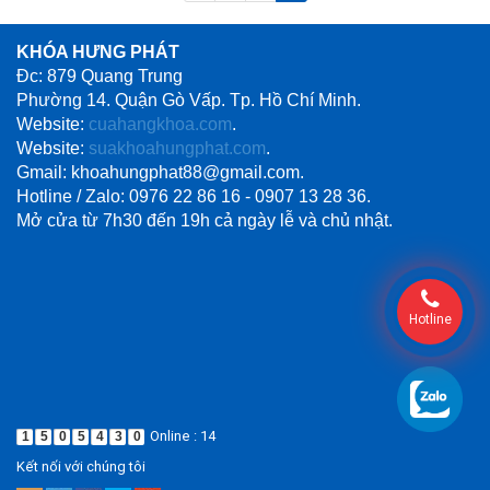
KHÓA HƯNG PHÁT
Đc: 879 Quang Trung
Phường 14. Quận Gò Vấp. Tp. Hồ Chí Minh.
Website:
cuahangkhoa.com
.
Website:
suakhoahungphat.com
.
Gmail: khoahungphat88@gmail.com.
Hotline / Zalo: 0976 22 86 16 - 0907 13 28 36.
Mở cửa từ 7h30 đến 19h cả ngày lễ và chủ nhật.
Hotline
Online : 14
1
5
0
5
4
3
0
Kết nối với chúng tôi