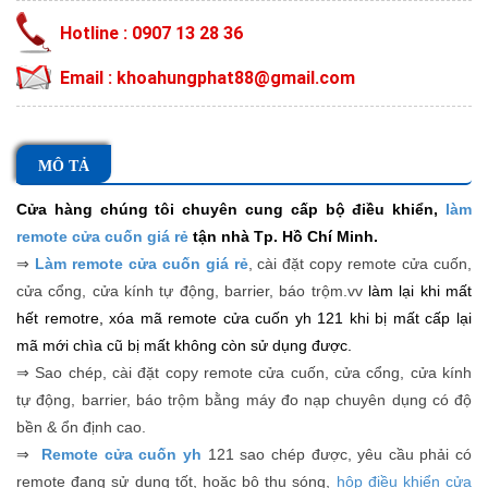
Hotline : 0907 13 28 36
Email : khoahungphat88@gmail.com
MÔ TẢ
Cửa hàng chúng tôi chuyên cung cấp bộ điều khiển,
làm
remote cửa cuốn giá rẻ
tận nhà Tp. Hồ Chí Minh.
⇒
Làm remote cửa cuốn giá rẻ
, cài đặt copy remote cửa cuốn,
cửa cổng, cửa kính tự động, barrier, báo trộm.vv
làm lại khi mất
hết remotre, xóa mã
remote cửa cuốn yh 121
khi bị mất cấp lại
mã mới chìa cũ bị mất không còn sử dụng được.
⇒
Sao chép,
cài đặt copy remote cửa cuốn, cửa cổng, cửa kính
tự động, barrier, báo trộm
bằng máy đo nạp chuyên dụng có độ
bền & ổn định cao.
⇒
Remote cửa cuốn yh
121 sao chép được, yêu cầu phải có
remote đang sử dụng tốt, hoặc bộ thu sóng,
hộp điều khiển cửa