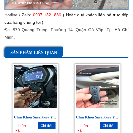
Hotline / Zalo:
0907 132 836
( Hoặc quý khách liên hệ trực tiếp
cửa hàng chúng tôi )
Đc: 879 Quang Trung. Phường 14. Quận Gò Vấp. Tp. Hồ Chí
Minh.
SẢN PHẨM LIÊN QUAN
C
hìa Khóa Smartkey Yamaha
C
hìa Khóa Smartkey Yamaha Latte
Liên
Chi tiết
Liên
Chi tiết
hệ
hệ