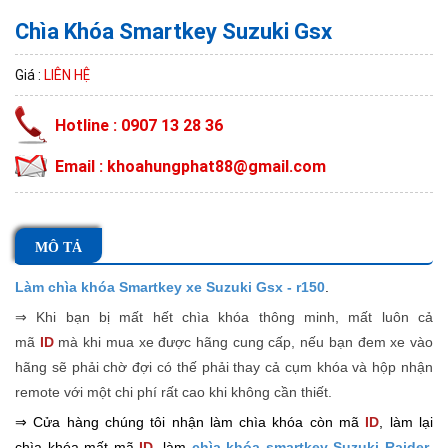
Chìa Khóa Smartkey Suzuki Gsx
Giá :
LIÊN HỆ
Hotline : 0907 13 28 36
Email : khoahungphat88@gmail.com
MÔ TẢ
Làm chìa khóa Smartkey xe Suzuki Gsx - r150
.
⇒ Khi bạn bị mất hết chìa khóa thông minh, mất luôn cả
mã
ID
mà khi mua xe
được hãng cung cấp, nếu bạn đem xe vào
hãng sẽ phải chờ đợi có thế phải thay cả cụm khóa và hộp nhận
remote với một chi phí rất cao khi không cần thiết.
⇒ Cửa hàng chúng tôi nhận làm chìa khóa còn mã
ID
, làm lại
chìa khóa mất mã
ID
, làm
chìa khóa smartkey Suzuki Raider
,