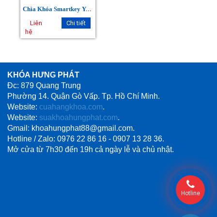
C
hìa Khóa Smartkey Yamaha Janus
Liên
Chi tiết
hệ
KHÓA HƯNG PHÁT
Đc: 879 Quang Trung
Phường 14. Quận Gò Vấp. Tp. Hồ Chí Minh.
Website:
cuahangkhoa.com
.
Website:
suakhoahungphat.com
.
Gmail: khoahungphat88@gmail.com.
Hotline / Zalo: 0976 22 86 16 - 0907 13 28 36.
Mở cửa từ 7h30 đến 19h cả ngày lễ và chủ nhật.
Hotline