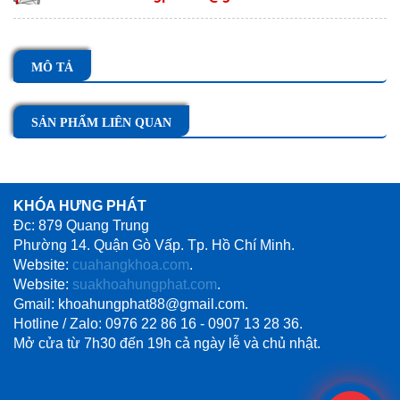
MÔ TẢ
SẢN PHẨM LIÊN QUAN
KHÓA HƯNG PHÁT
Đc: 879 Quang Trung
Phường 14. Quận Gò Vấp. Tp. Hồ Chí Minh.
Website:
cuahangkhoa.com
.
Website:
suakhoahungphat.com
.
Gmail: khoahungphat88@gmail.com.
Hotline / Zalo: 0976 22 86 16 - 0907 13 28 36.
Mở cửa từ 7h30 đến 19h cả ngày lễ và chủ nhật.