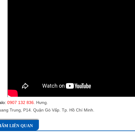
alo:
0907 132 836
. Hưng.
uang Trung, P14. Quận Gò Vấp. Tp. Hồ Chí Minh.
HẨM LIÊN QUAN