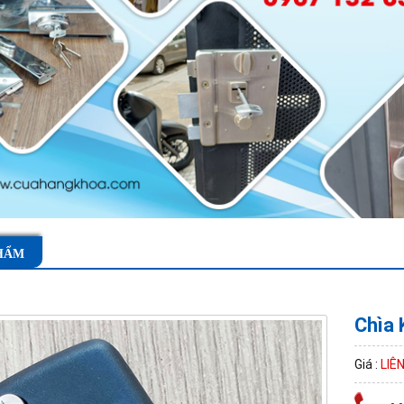
HẨM
Chìa 
Giá :
LIÊ