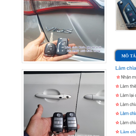
MÔ TẢ
Làm chìa
☆
Nhận m
☆
Làm thê
☆
Làm lại 
☆
Làm chìa
☆
Làm chì
☆
Làm chì
☆
Làm chì