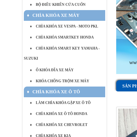
♦
BỘ ĐIỀU KHIỂN CỬA CUỐN
♦
CHÌA KHÓA XE MÁY
♦
CHÌA KHÓA XE VESPA - MOTO PKL
♦
CHÌA KHÓA SMARTKEY HONDA
♦
CHÌA KHÓA SMART KEY YAMAHA -
SUZUKI
♦
Ổ KHÓA ĐĨA XE MÁY
♦
KHÓA CHỐNG TRỘM XE MÁY
SẢN P
♦
CHÌA KHÓA XE Ô TÔ
♦
LÀM CHÌA KHÓA GẬP XE Ô TÔ
♦
CHÌA KHÓA XE Ô TÔ HONDA
♦
CHÌA KHÓA XE CHEVROLET
♦
CHÌA KHÓA XE KIA