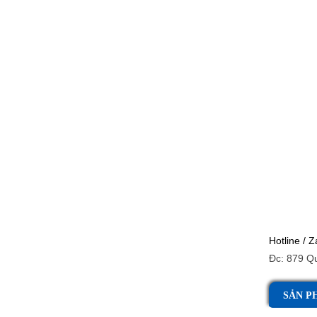
Hotline / Z
Đc: 879 Q
SẢN P