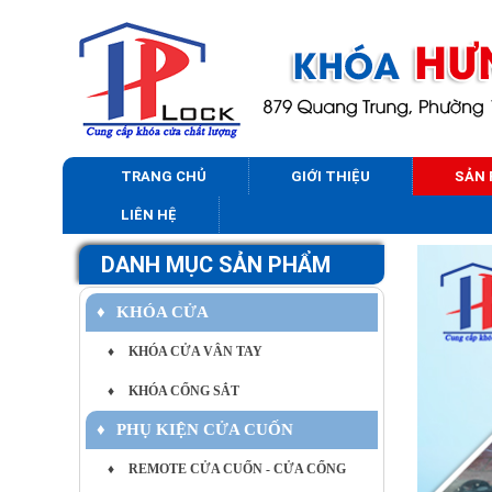
TRANG CHỦ
GIỚI THIỆU
SẢN
LIÊN HỆ
DANH MỤC SẢN PHẨM
♦
KHÓA CỬA
♦
KHÓA CỬA VÂN TAY
♦
KHÓA CỔNG SẮT
♦
PHỤ KIỆN CỬA CUỐN
♦
REMOTE CỬA CUỐN - CỬA CỔNG