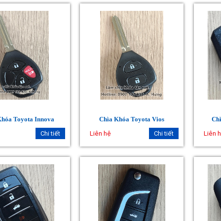
Khóa Toyota Innova
Chìa Khóa Toyota Vios
Chì
Chi tiết
Liên hệ
Chi tiết
Liên 