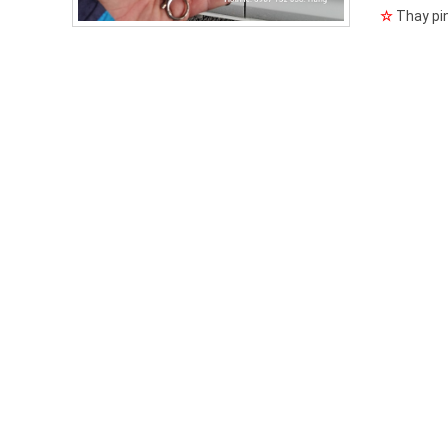
☆
Thay pin